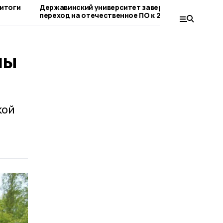
 итоги
Державинский университет завершит
В псих
переход на отечественное ПО к 2027
«Архит
году
перво
лы
кой