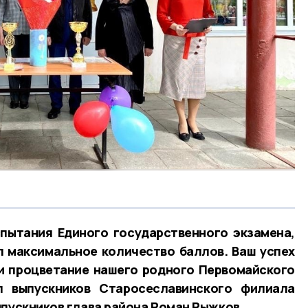
пытания Единого государственного экзамена,
л максимальное количество баллов. Ваш успех
 и процветание нашего родного Первомайского
л выпускников Старосеславинского филиала
ыпускников глава района Роман Рыжков.