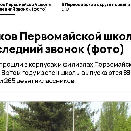
ков Первомайской школы
В Первомайском округе подвели
ледний звонок (фото)
ЕГЭ
ков Первомайской шко
следний звонок (фото)
прошли в корпусах и филиалах Первомайс
. В этом году из стен школы выпускаются 88
и 265 девятиклассников.