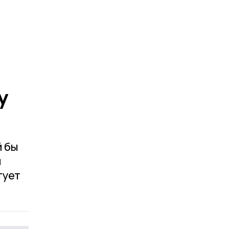
у
й бы
и
тует