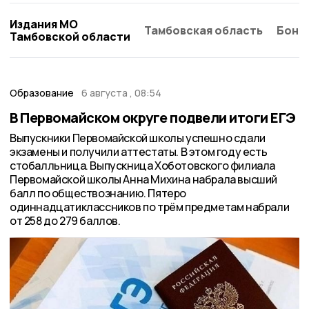
Издания МО
Тамбовская область
Бонд
Тамбовской области
Образование
6 августа , 08:54
В Первомайском округе подвели итоги ЕГЭ
Выпускники Первомайской школы успешно сдали
экзамены и получили аттестаты. В этом году есть
стобалльница. Выпускница Хоботовского филиала
Первомайской школы Анна Михина набрала высший
балл по обществознанию. Пятеро
одиннадцатиклассников по трём предметам набрали
от 258 до 279 баллов.