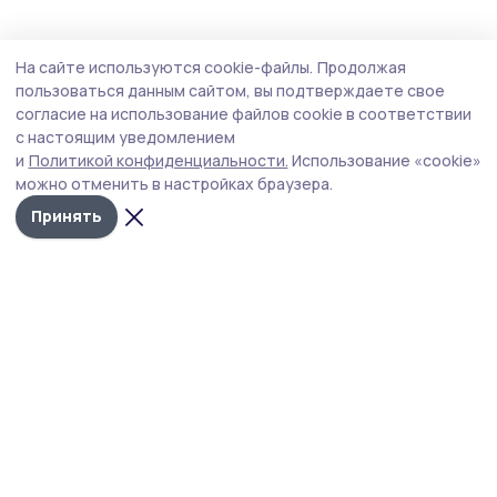
Образование
4 августа , 15:30
На сайте используются cookie-файлы.
Продолжая
Державинский университет завершит
пользоваться данным сайтом, вы подтверждаете свое
переход на отечественное ПО к 2027 году
согласие на использование файлов cookie в соответствии
с настоящим уведомлением
Переход на российское программное обеспечение
и
Политикой конфиденциальности.
Использование «cookie»
должен повысить защиту информационных систем.
можно отменить в настройках браузера.
Принять