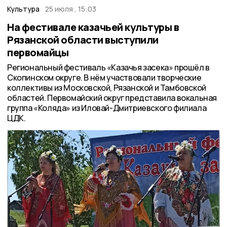
Культура
25 июля , 15:03
На фестивале казачьей культуры в
Рязанской области выступили
первомайцы
Региональный фестиваль «Казачья засека» прошёл в
Скопинском округе. В нём участвовали творческие
коллективы из Московской, Рязанской и Тамбовской
областей. Первомайский округ представила вокальная
группа «Коляда» из Иловай-Дмитриевского филиала
ЦДК.