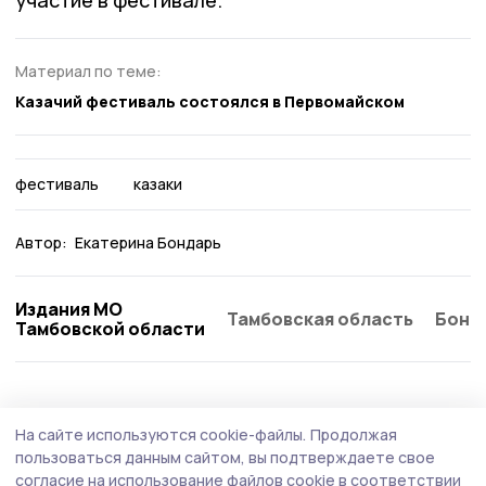
Материал по теме:
Казачий фестиваль состоялся в Первомайском
фестиваль
казаки
Автор:
Екатерина Бондарь
Издания МО
Тамбовская область
Бонд
Тамбовской области
Культура
29 июня , 10:04
На сайте используются cookie-файлы.
Продолжая
Дню молодёжи в Первомайском посвятили
пользоваться данным сайтом, вы подтверждаете свое
фестиваль «Мечта. Гордость. Единство»
согласие на использование файлов cookie в соответствии