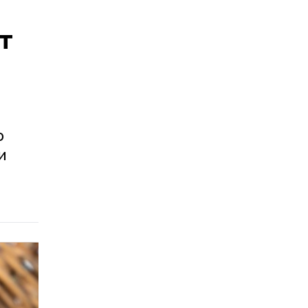
т
о
и