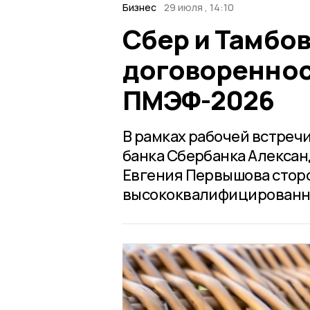
Бизнес
29 июля , 14:10
Сбер и Тамбо
договореннос
ПМЭФ-2026
В рамках рабочей встре
банка Сбербанка Алексан
Евгения Первышова сторо
высококвалифицированны