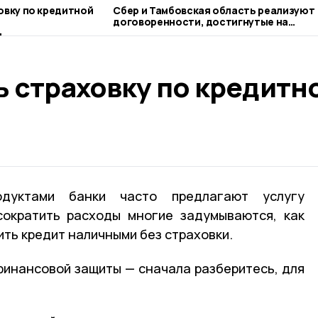
овку по кредитной
Сбер и Тамбовская область реализуют
договоренности, достигнутые на
ПМЭФ-2026
ь страховку по кредитн
дуктами банки часто предлагают услугу
сократить расходы многие задумываются, как
ть кредит наличными без страховки.
финансовой защиты — сначала разберитесь, для