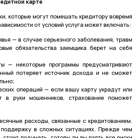
редитной карте
ки, которые могут помешать кредитору вовремя
зависимости от условий услуга может включать:
овья — в случае серьезного заболевания, травм
овые обязательства заемщика берет на себя
ты — некоторые программы предусматривают
анный потеряет источник дохода и не сможет
льно;
ских операций — если вашу карту украдут или
т в руки мошенников, страхование поможет
есячные расходы, связанные с кредитованием.
 поддержку в сложных ситуациях. Прежде чем
 стоит подумать, готовы ли вы взять все риски