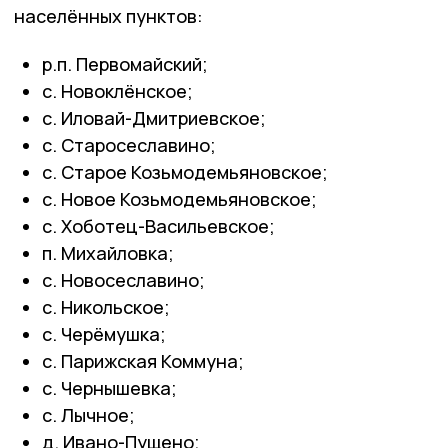
населённых пунктов:
р.п. Первомайский;
с. Новоклёнское;
с. Иловай-Дмитриевское;
с. Старосеславино;
с. Старое Козьмодемьяновское;
с. Новое Козьмодемьяновское;
с. Хоботец-Васильевское;
п. Михайловка;
с. Новосеславино;
с. Никольское;
с. Черёмушка;
с. Парижская Коммуна;
с. Чернышевка;
с. Лычное;
д. Ивано-Пущено;